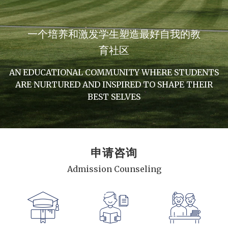
一个培养和激发学生塑造最好自我的教
育社区
AN EDUCATIONAL COMMUNITY WHERE STUDENTS
ARE NURTURED AND INSPIRED TO SHAPE THEIR
BEST SELVES
申请咨询
Admission Counseling